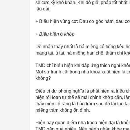
sẽ cực kỳ khó khăn. Khi đó giải pháp tốt nhấ
lâu dài. 
+ Biểu hiện vùng cơ: Đau cơ góc hàm, đau cơ
+ Biểu hiện ở khớp  
Dễ nhận thấy nhất là há miệng có tiếng kêu ho
mang tai, ù tai, há miệng hạn chế, thậm chí k
TMD chỉ biểu hiện khi đáp ứng thích nghi khôn
Một sự tranh cãi trong nha khoa xuất hiện là
không? 
Điều trị dự phòng nghĩa là phát hiện ra triệu 
hiện rối loạn tư thế sẽ mài chỉnh khớp cắn, là
thấy mòn cổ răng là hàn trám sau đó tái tạo l
miếng trám không ổn định. 
Hiện nay quan điểm nha khoa hiện đại là không
TMD gặp quá nhiều, Nếu bệnh nhân khỏe mạnh, c