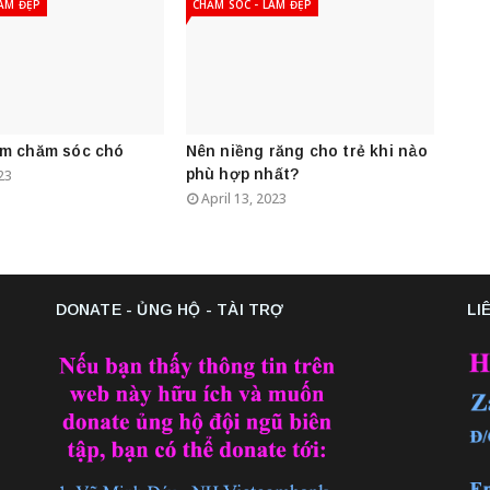
LÀM ĐẸP
CHĂM SÓC - LÀM ĐẸP
ệm chăm sóc chó
Nên niềng răng cho trẻ khi nào
phù hợp nhất?
23
April 13, 2023
DONATE - ỦNG HỘ - TÀI TRỢ
LI