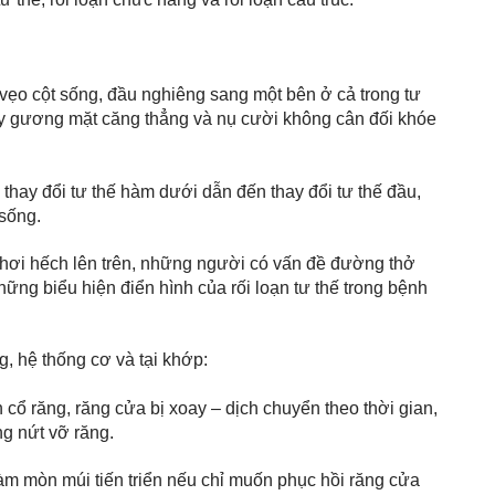
ẹo cột sống, đầu nghiêng sang một bên ở cả trong tư 
hấy gương mặt căng thẳng và nụ cười không cân đối khóe 
thay đổi tư thế hàm dưới dẫn đến thay đổi tư thế đầu, 
sống. 
ơi hếch lên trên, những người có vấn đề đường thở 
ững biểu hiện điển hình của rối loạn tư thế trong bệnh 
ng, hệ thống cơ và tại khớp:
ổ răng, răng cửa bị xoay – dịch chuyển theo thời gian, 
ng nứt vỡ răng. 
 mòn múi tiến triển nếu chỉ muốn phục hồi răng cửa 