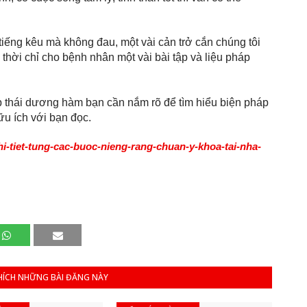
tiếng kêu mà không đau, một vài cản trở cắn chúng tôi 
thời chỉ cho bệnh nhân một vài bài tập và liệu pháp 
ớp thái dương hàm bạn cần nắm rõ để tìm hiểu biện pháp 
hữu ích với bạn đọc. 
i-tiet-tung-cac-buoc-nieng-rang-chuan-y-khoa-tai-nha-
HÍCH NHỮNG BÀI ĐĂNG NÀY