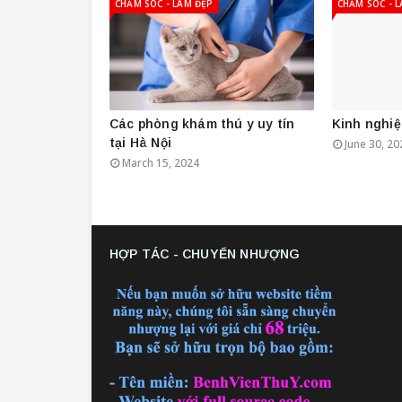
CHĂM SÓC - LÀM ĐẸP
CHĂM SÓC - 
Các phòng khám thú y uy tín
Kinh nghi
tại Hà Nội
June 30, 20
March 15, 2024
HỢP TÁC - CHUYỂN NHƯỢNG