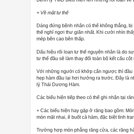
+ Về mặt tư thế
Dáng đứng bệnh nhân có thể không thẳng, bị v
thế nghỉ ngơi thư giãn nhất. Khi cười nhìn t
mép bên cao bên thấp. 
Dấu hiệu rối loạn tư thể nguyên nhân là do sự 
tư thế đầu sẽ làm thay đổi toàn bộ kết cấu cột 
Với những người có khớp cắn ngược thì đầu h
hẹp hàm đầu lại hơi hướng ra trước. Đây là nh
lý Thái Dương Hàm. 
Các biểu hiện tiếp theo có thể ghi nhận tại ră
+ Các biểu hiện hay gặp ở răng bao gồm: Mòn c
mòn mặt nhai, ê buốt cả hàm, đặc biệt tình trạ
Trường hợp mòn phẳng răng cửa, các răng hàm