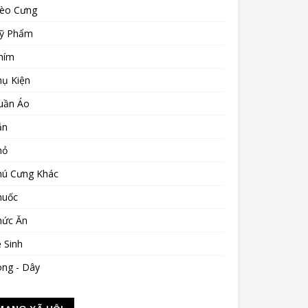
èo Cưng
ỹ Phẩm
hím
hụ Kiện
uần Áo
ắn
hỏ
hú Cưng Khác
huốc
hức Ăn
 Sinh
òng - Dây