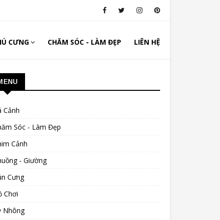
HÚ CƯNG
CHĂM SÓC - LÀM ĐẸP
LIÊN HỆ
MENU
á Cảnh
hăm Sóc - Làm Đẹp
him Cảnh
huồng - Giường
ún Cưng
ồ Chơi
ỳ Nhông