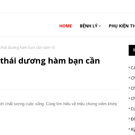
HOME
BỆNH LÝ
PHỤ KIỆN T
 thái dương hàm bạn cần nẳm rõ
 thái dương hàm bạn cần
C
C
C
C
ới chất lượng cuộc sống. Cùng tìm hiểu về triệu chứng viêm khớp 
C
Đ
K