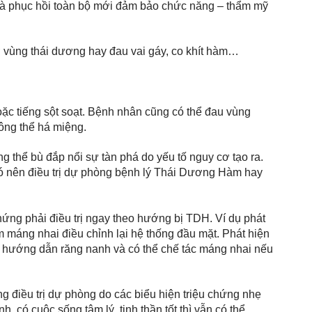
t là phục hồi toàn bộ mới đảm bảo chức năng – thẩm mỹ 
 vùng thái dương hay đau vai gáy, co khít hàm… 
ặc tiếng sột soạt. Bệnh nhân cũng có thể đau vùng 
hông thể há miệng. 
g thể bù đắp nổi sự tàn phá do yếu tố nguy cơ tạo ra. 
 có nên điều trị dự phòng bệnh lý Thái Dương Hàm hay 
chứng phải điều trị ngay theo hướng bị TDH. Ví dụ phát 
m máng nhai điều chỉnh lại hệ thống đầu mặt. Phát hiện 
ại hướng dẫn răng nanh và có thể chế tác máng nhai nếu 
 điều trị dự phòng do các biểu hiện triệu chứng nhẹ 
ó cuộc sống tâm lý, tinh thần tốt thì vẫn có thể 