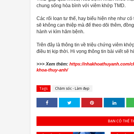
chung sống hòa bình với viêm khớp TMD. 
Các rối loạn tư thế, hay biểu hiện nhẹ như có 
sẽ không can thiệp mà để theo dõi thêm, đồng 
hành vi kìm hãm bệnh.
Trên đây là thông tin về triệu chứng viêm kh
điều trị kịp thời. Hi vọng thông tin bài viết sẽ 
>>> Xem thêm: 
https://nhakhoathuyanh.com/ch
khoa-thuy-anh/
Tags
Chăm sóc - Làm đẹp
BẠN CÓ THỂ T