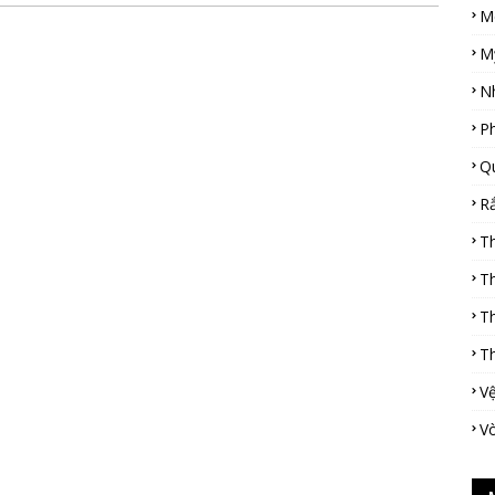
M
M
N
P
Q
R
T
T
T
T
Vệ
V